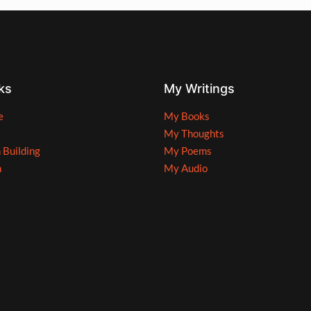
ks
My Writings
e
My Books
My Thoughts
n Building
My Poems
n
My Audio